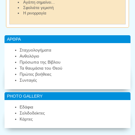
Αγάπη σημαίνει...
Σφολιάτα γεμιστή
Η ρινορραγία
ΑΡΘΡΑ
Σταχυολογήματα
Ανθολόγιο
Πρόσωπα της Βίβλου
Τα θαυμάσια του Θεού
Πρώτες βοήθειες
Συνταγές
PHOTO GALLERY
Εδάφια
Σελιδοδείκτες
Κάρτες