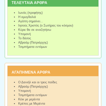
ΤΕΛΕΥΤΑΙΑ ΑΡΘΡΑ
Ιωνάς (προφήτης)
Η αμυγδαλιά
Αγάπη σημαίνει...
Ιησούς Χριστός (ο Σωτήρας του κόσμου)
Κύριε θα σε αναζητήσω
Υπομονή
Το δάσος
Αβραάμ (Πατριάρχης)
Τσιμπήματα εντόμων
ΑΓΑΠΗΜΕΝΑ ΑΡΘΡΑ
Ο Δανιήλ και οι τρεις παίδες
Αβραάμ (Πατριάρχης)
Υπομονή
Τσιμπήματα εντόμων
Κέικ με μερέντα
Κρέπες με Μερέντα