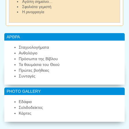
Αγάπη σημαίνει...
Σφολιάτα γεμιστή
Η ρινορραγία
ΑΡΘΡΑ
Σταχυολογήματα
Ανθολόγιο
Πρόσωπα της Βίβλου
Τα θαυμάσια του Θεού
Πρώτες βοήθειες
Συνταγές
PHOTO GALLERY
Εδάφια
Σελιδοδείκτες
Κάρτες