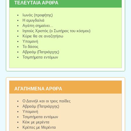
ΤΕΛΕΥΤΑΙΑ ΑΡΘΡΑ
Ιωνάς (προφήτης)
Η αμυγδαλιά
Αγάπη σημαίνει...
Ιησούς Χριστός (ο Σωτήρας του κόσμου)
Κύριε θα σε αναζητήσω
Υπομονή
Το δάσος
Αβραάμ (Πατριάρχης)
Τσιμπήματα εντόμων
ΑΓΑΠΗΜΕΝΑ ΑΡΘΡΑ
Ο Δανιήλ και οι τρεις παίδες
Αβραάμ (Πατριάρχης)
Υπομονή
Τσιμπήματα εντόμων
Κέικ με μερέντα
Κρέπες με Μερέντα