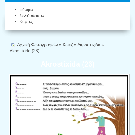
Εδάφια
Σελιδοδείκτες
Κάρτες
Αρχική Φωτογραφιών
»
Κουιζ
»
Ακροστιχιδα
»
Akrostixida (26)
Akrostixida (26)