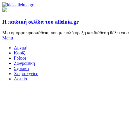
Η παιδική σελίδα του alleluia.gr
Μια όμορφη προσπάθεια, που με πολύ όρεξη και διάθεση θέλει να α
Menu
Αρχική
Κουίζ
Γρίφοι
Ζωγραφική
Σχολικά
Χειροτεχνίες
Αστεία