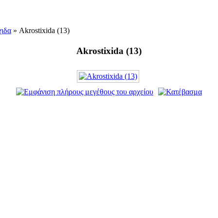
χιδα
» Akrostixida (13)
Akrostixida (13)