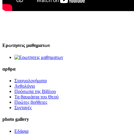
Ερωτησεις μαθηματων
αρθρα
Σταχυολογήματα
Ανθολόγιο
Πρόσωπα της Βίβλου
Τα θαυμάσια του Θεού
Πρώτες βοήθειες
Συνταγές
photo gallery
Εδάφια